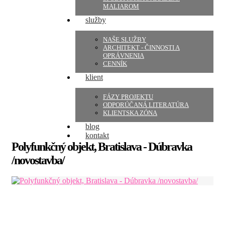
MALIAROM
služby
NAŠE SLUŽBY
ARCHITEKT - ČINNOSTI A
OPRÁVNENIA
CENNÍK
klient
FÁZY PROJEKTU
ODPORÚČANÁ LITERATÚRA
KLIENTSKA ZÓNA
blog
kontakt
Polyfunkčný objekt, Bratislava - Dúbravka
/novostavba/