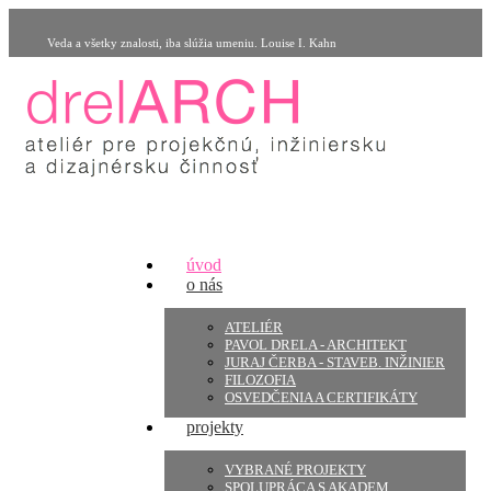
Veda a všetky znalosti, iba slúžia umeniu. Louise I. Kahn
úvod
o nás
ATELIÉR
PAVOL DRELA - ARCHITEKT
JURAJ ČERBA - STAVEB. INŽINIER
FILOZOFIA
OSVEDČENIA A CERTIFIKÁTY
projekty
VYBRANÉ PROJEKTY
SPOLUPRÁCA S AKADEM.